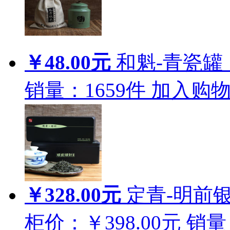
￥48.00元
和魁-青瓷罐
销量：
1659
件
加入购
￥328.00元
定青-明前银
柜价：￥398.00元
销量