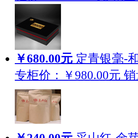
￥680.00元
定青银毫-和
专柜价：￥980.00元
销
￥240.00元
采山红-金芽 