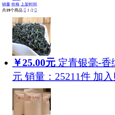
销量
价格
上架时间
共
19
个商品

1
/2

￥25.00元
定青银毫-香绿
元
销量：
25211
件
加入