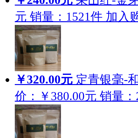
元
销量：
1521
件
加入
￥320.00元
定青银毫-和魁
价：￥380.00元
销量：