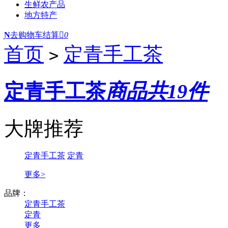
生鲜农产品
地方特产
Ɲ
去购物车结算

0
首页
定青手工茶
>
定青手工茶
商品共19件
大牌推荐
定青手工茶
定青
更多>
品牌：
定青手工茶
定青
更多