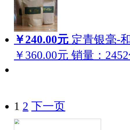
￥240.00元
定青银毫-和
￥360.00元
销量：
2452
1
2
下一页