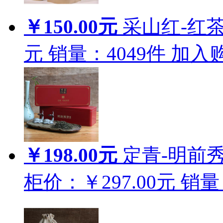
￥150.00元
采山红-红茶 
元
销量：
4049
件
加入
￥198.00元
定青-明前秀
柜价：￥297.00元
销量