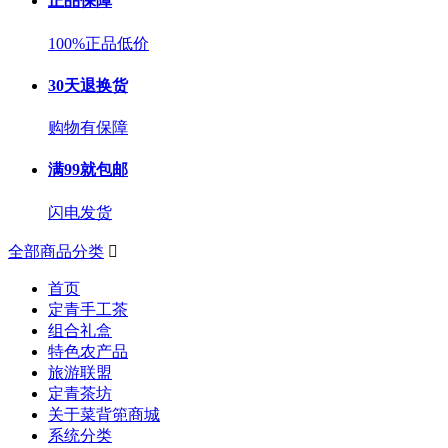
正品保障
100%正品低价
30天退换货
购物有保障
满99就包邮
闪电发货
全部商品分类

首页
定青手工茶
组合礼盒
特色农产品
旅游联盟
定青茶坊
关于菜背篼商城
系统分类