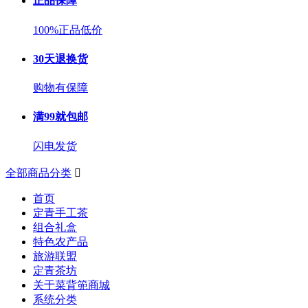
正品保障
100%正品低价
30天退换货
购物有保障
满99就包邮
闪电发货
全部商品分类

首页
定青手工茶
组合礼盒
特色农产品
旅游联盟
定青茶坊
关于菜背篼商城
系统分类