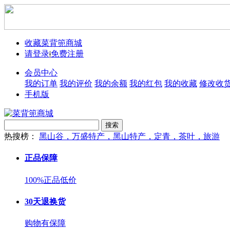
收藏菜背篼商城
请登录
|
免费注册
会员中心
我的订单
我的评价
我的余额
我的红包
我的收藏
修改收
手机版
搜索
热搜榜：
黑山谷，万盛特产，黑山特产，定青，茶叶，旅游
正品保障
100%正品低价
30天退换货
购物有保障