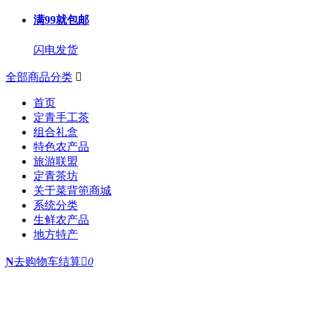
满99就包邮
闪电发货
全部商品分类

首页
定青手工茶
组合礼盒
特色农产品
旅游联盟
定青茶坊
关于菜背篼商城
系统分类
生鲜农产品
地方特产
Ɲ
去购物车结算

0