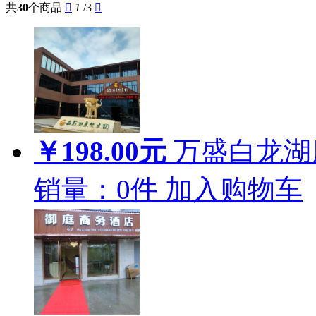
共
30
个商品

1
/3

￥198.00元
万盛白龙湖
销量：
0
件
加入购物车