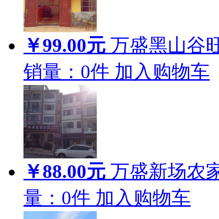
￥99.00元
万盛黑山谷
销量：
0
件
加入购物车
￥88.00元
万盛新场农
量：
0
件
加入购物车