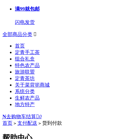
满99就包邮
闪电发货
全部商品分类

首页
定青手工茶
组合礼盒
特色农产品
旅游联盟
定青茶坊
关于菜背篼商城
系统分类
生鲜农产品
地方特产
Ɲ
去购物车结算

0
首页
支付配送
货到付款
>
>
帮助中心