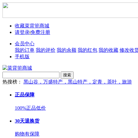
收藏菜背篼商城
请登录
|
免费注册
会员中心
我的订单
我的评价
我的余额
我的红包
我的收藏
修改收
手机版
搜索
热搜榜：
黑山谷，万盛特产，黑山特产，定青，茶叶，旅游
正品保障
100%正品低价
30天退换货
购物有保障