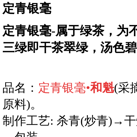
定青银毫
定青银毫-属于绿茶，为
三绿即干茶翠绿，汤色碧
品
名
：
定青银毫•
和魁
(采
原料)。
制作工艺: 杀青(炒青)→