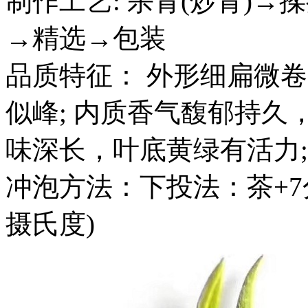
制作工艺: 杀青(炒青)→
→精选→包装
品质特征： 外形细扁微
似峰; 内质香气馥郁持
味深长，叶底黄绿有活力;
冲泡方法：下投法：茶+7分
摄氏度)