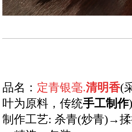
品名：
定青银毫.
清明香
(
叶为原料，传统
手工
制作
制作工艺: 杀青(炒青)→